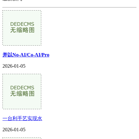
并以No-AI/Co-AI/Pro
2026-01-05
一台利手艺实现水
2026-01-05