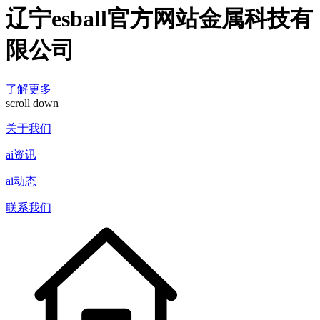
辽宁esball官方网站金属科技有
限公司
了解更多
scroll down
关于我们
ai资讯
ai动态
联系我们