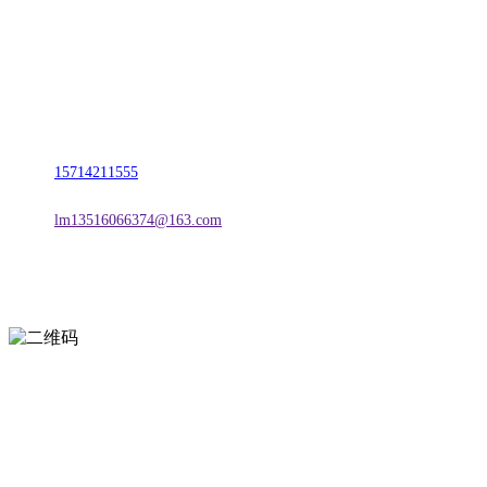
名称：辽宁esball官方网站金属科技有限公司
地址：朝阳市朝阳县柳城经济开发区有色金属工业园
电话：
15714211555
邮箱：
lm13516066374@163.com
扫一扫进入手机网站