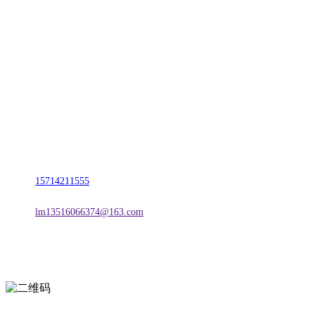
CONTACT US
联系我们
名称：辽宁esball官方网站金属科技有限公司
地址：朝阳市朝阳县柳城经济开发区有色金属工业园
电话：
15714211555
邮箱：
lm13516066374@163.com