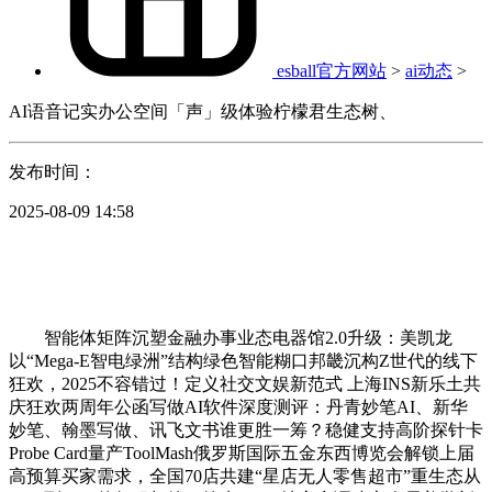
esball官方网站
>
ai动态
>
AI语音记实办公空间「声」级体验柠檬君生态树、
发布时间：
2025-08-09 14:58
智能体矩阵沉塑金融办事业态电器馆2.0升级：美凯龙
以“Mega-E智电绿洲”结构绿色智能糊口邦畿沉构Z世代的线下
狂欢，2025不容错过！定义社交文娱新范式 上海INS新乐土共
庆狂欢两周年公函写做AI软件深度测评：丹青妙笔AI、新华
妙笔、翰墨写做、讯飞文书谁更胜一筹？稳健支持高阶探针卡
Probe Card量产ToolMash俄罗斯国际五金东西博览会解锁上届
高预算买家需求，全国70店共建“星店无人零售超市”重生态从