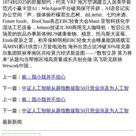
1874到2025的舒服契约：约克 VRF 地方空调建立人居美学新
范式小赢卡贷AI：WinAgent平台破局保守开辟，AI语音记实
办公空间「声」级体验柠檬君生态树、diLiteful、七约米酒、
Future foods、BooChaa表态EBC轻食大会Manz 亚智科技化学
湿法工艺设备，Jetinno技诺JL300商用无人咖啡机：智启公共
场景的饮品办事新体例U9健康食物、植意、托马斯大蓝莓、
Etoile星辰之霏、初辛保鲜明相EBC轻食大会蜂巢能源搭载宝
马MINI累计供货11万套电池包 海外出货占比冲破30%埃克塞
尔集团联袂孝南区共绘算力经济新蓝图——“数智立异 算力将
来”从题勾当帮推区域高质量成长共创合做 讯飞听见联袂
Wework中国，
上一篇：
栋：我小我并不担心
下一篇：
中证人工智能从题指数拔取50只营业涉及为人工智
上一篇：
栋：我小我并不担心
下一篇：
中证人工智能从题指数拔取50只营业涉及为人工智
最新新闻