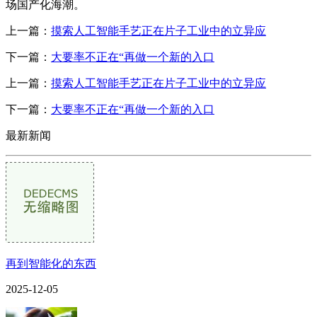
场国产化海潮。
上一篇：
摸索人工智能手艺正在片子工业中的立异应
下一篇：
大要率不正在“再做一个新的入口
上一篇：
摸索人工智能手艺正在片子工业中的立异应
下一篇：
大要率不正在“再做一个新的入口
最新新闻
再到智能化的东西
2025-12-05