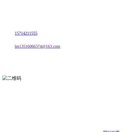
名称：辽宁esball官方网站金属科技有限公司
地址：朝阳市朝阳县柳城经济开发区有色金属工业园
电话：
15714211555
邮箱：
lm13516066374@163.com
扫一扫进入手机网站